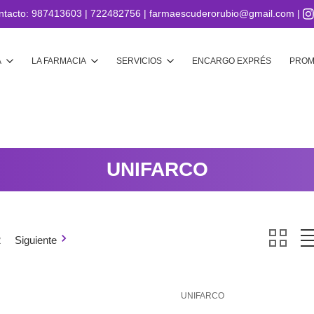
ntacto:
987413603
|
722482756
|
farmaescuderorubio@gmail.com
|
Buscar
A
LA FARMACIA
SERVICIOS
ENCARGO EXPRÉS
PROM
UNIFARCO
2
Siguiente
UNIFARCO