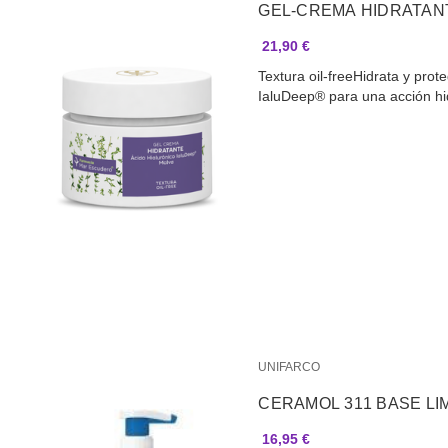
GEL-CREMA HIDRATANT
21,90 €
Textura oil-freeHidrata y pro
IaluDeep® para una acción h
UNIFARCO
CERAMOL 311 BASE LI
16,95 €