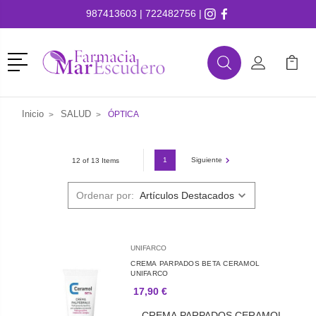
987413603
|
722482756
|
Menú
Buscar
Mi Cuenta
Mi Ca
Buscar
Inicio
SALUD
ÓPTICA
1
Siguiente
12 of 13 Items
Ordenar por:
UNIFARCO
CREMA PARPADOS BETA CERAMOL
UNIFARCO
17,90 €
CREMA PARPADOS CERAMOL