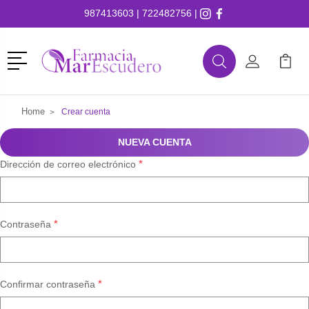
987413603
|
722482756
|
Menú
Buscar
Mi Cuenta
Mi Ca
Buscar
Home
Crear cuenta
NUEVA CUENTA
*
Dirección de correo electrónico
*
Contraseña
*
Confirmar contraseña