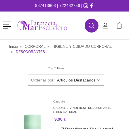
987413603
|
722482756
|
Menú
Buscar
Mi Cuenta
Mi Ca
Buscar
Inicio
CORPORAL
HIGIENE Y CUIDADO CORPORAL
DESODORANTES
2 of 2 Items
Ordenar por:
Caudalie
CAUDALIE VINOFRESH DESODORANTE
STICK NATURAL
9,90 €