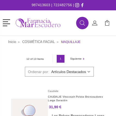
987413603
|
722482756
|
Menú
Buscar
Mi Cuenta
Mi Ca
Buscar
Inicio
COSMÉTICA FACIAL
MAQUILLAJE
1
Siguiente
12 of 13 Items
Ordenar por:
Caudalie
CAUDALIE Vinocrush Polvos Bronceadores
Larga Duración
31,90 €
Los Polvos Bronceadores Larga