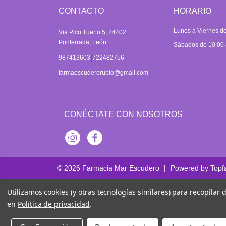
CONTACTO
HORARIO
Lunes a Viernes de
Via Pico Tuerto 5, 24402
Ponferrada, León
Sábados de 10:00 
|
987413603
722482756
farmaescuderorubio@gmail.com
CONÉCTATE CON NOSOTROS
Instagram
Facebook
© 2026
Farmacia Mar Escudero
|
Powered by
Topf
Utilizamos cookies (y otras tecnologías similares) para recopilar
en
Política de privacidad
.