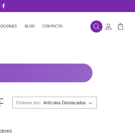
OCIONES
BLOG
CONTACTO
Buscar
Mi Cuenta
Mi Carr
Ordenar por:
sobres