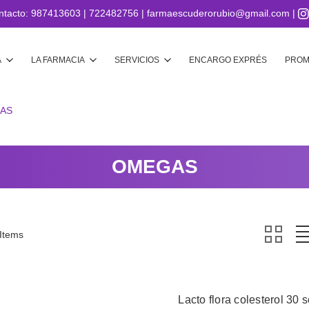
ntacto:
987413603
|
722482756
|
farmaescuderorubio@gmail.com
|
Buscar
A
LA FARMACIA
SERVICIOS
ENCARGO EXPRÉS
PROM
AS
OMEGAS
 Items
Lacto flora colesterol 30 