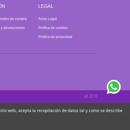
ÓN
LEGAL
erales de compra
Aviso Legal
s y devoluciones
Política de cookies
Política de privacidad
v1.27.0
 sitio web, acepta la recopilación de datos tal y como se describe