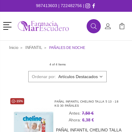
987413603
|
722482756
|
Menú
Buscar
Mi Cuenta
Mi Ca
Buscar
Inicio
INFANTIL
PAÑALES DE NOCHE
4 of 4 Items
Ordenar por:
-15%
PAÑAL INFANTIL CHELINO TALLA 5 13 - 18
KG 30 PAÑALES
Antes:
7,50 €
Ahora:
6,38 €
PAÑAL INFANTIL CHELINO TALLA