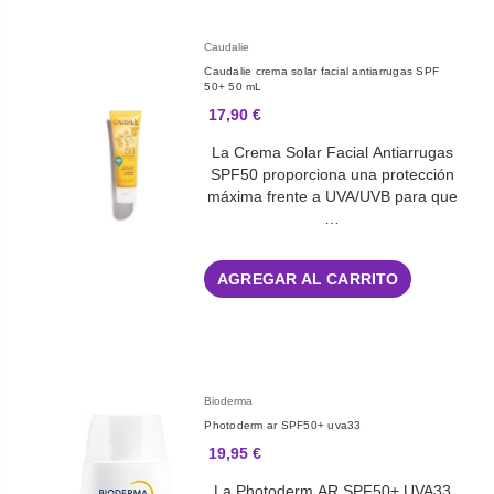
Caudalie
Caudalie crema solar facial antiarrugas SPF
50+ 50 mL
17,90 €
La Crema Solar Facial Antiarrugas
SPF50 proporciona una protección
máxima frente a UVA/UVB para que
…
AGREGAR AL CARRITO
Bioderma
Photoderm ar SPF50+ uva33
19,95 €
La Photoderm AR SPF50+ UVA33