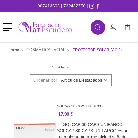
987413603
|
722482756
|
Menú
Buscar
Mi Cuenta
Mi Ca
Buscar
Inicio
COSMÉTICA FACIAL
PROTECTOR SOLAR FACIAL
8 of 8 Items
Ordenar por:
SOLCAP 30 CAPS UNIFARCO
17,90 €
SOLCAP 30 CAPS UNIFARCO
SOLCAP 30 CAPS UNIFARCO es un
complemento alimenticio diseñado