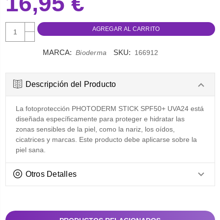
16,95 €
AUMENTAR
CANTIDAD:
DISMINUIR
CANTIDAD:
MARCA:
SKU:
Bioderma
166912
Descripción del Producto
La fotoprotección PHOTODERM STICK SPF50+ UVA24 está
diseñada específicamente para proteger e hidratar las
zonas sensibles de la piel, como la nariz, los oídos,
cicatrices y marcas. Este producto debe aplicarse sobre la
piel sana.
Otros Detalles