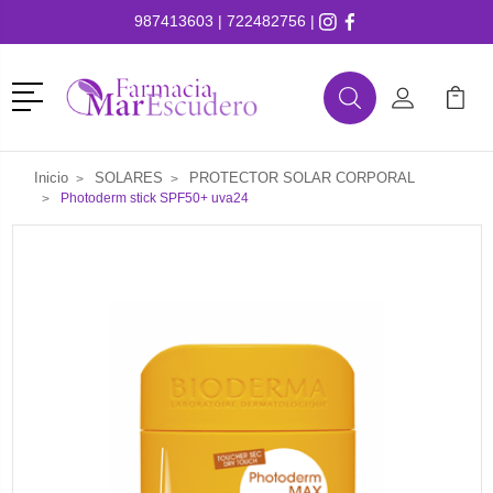
987413603
|
722482756
|
Menú
Buscar
Mi Cuenta
Mi Ca
Buscar
Inicio
SOLARES
PROTECTOR SOLAR CORPORAL
Photoderm stick SPF50+ uva24