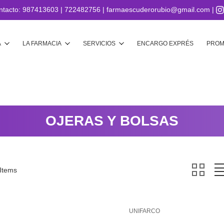
ntacto:
987413603
|
722482756
|
farmaescuderorubio@gmail.com
|
Buscar
A
LA FARMACIA
SERVICIOS
ENCARGO EXPRÉS
PROM
OJERAS Y BOLSAS
 Items
UNIFARCO