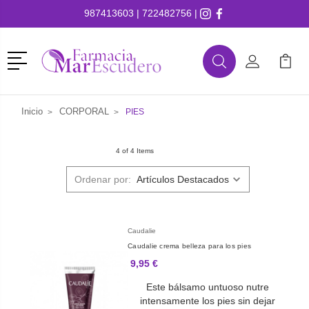
987413603
|
722482756
|
Menú
Buscar
Mi Cuenta
Mi Ca
Buscar
Inicio
CORPORAL
PIES
4 of 4 Items
Ordenar por:
Caudalie
Caudalie crema belleza para los pies
9,95 €
Este bálsamo untuoso nutre
intensamente los pies sin dejar