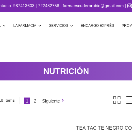
ntacto:
987413603
|
722482756
|
farmaescuderorubio@gmail.com
|
Buscar
A
LA FARMACIA
SERVICIOS
ENCARGO EXPRÉS
PROM
NUTRICIÓN
18 Items
1
2
Siguiente
TEA TAC TE NEGRO CO