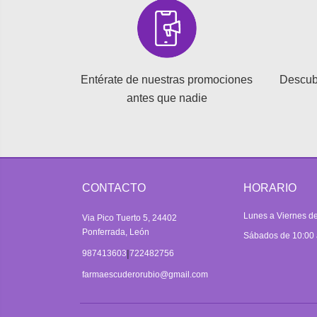
Entérate de nuestras promociones
Descub
antes que nadie
CONTACTO
HORARIO
Lunes a Viernes de
Via Pico Tuerto 5, 24402
Ponferrada, León
Sábados de 10:00 
|
987413603
722482756
farmaescuderorubio@gmail.com