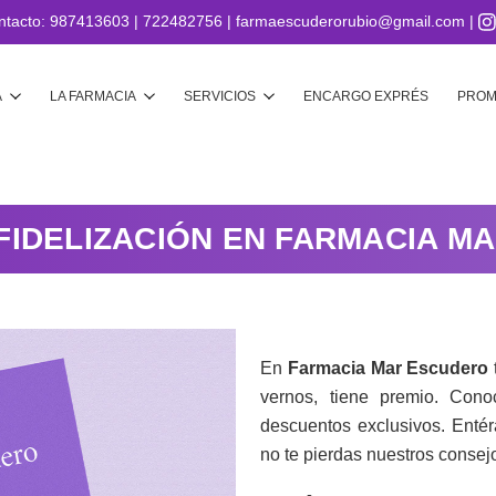
ntacto:
987413603
|
722482756
|
farmaescuderorubio@gmail.com
|
Buscar
A
LA FARMACIA
SERVICIOS
ENCARGO EXPRÉS
PROM
 FIDELIZACIÓN EN FARMACIA M
En
Farmacia Mar Escudero
vernos, tiene premio. Conoc
descuentos exclusivos. Enté
no te pierdas nuestros consej