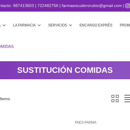
ntacto:
987413603
|
722482756
|
farmaescuderorubio@gmail.com
|
Buscar
A
LA FARMACIA
SERVICIOS
ENCARGO EXPRÉS
PROM
OMIDAS
SUSTITUCIÓN COMIDAS
 Items
FAES FARMA