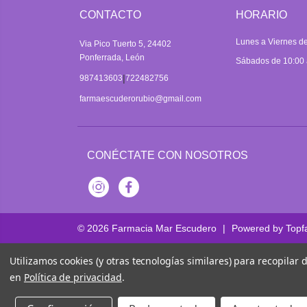
CONTACTO
HORARIO
Lunes a Viernes de
Via Pico Tuerto 5, 24402
Ponferrada, León
Sábados de 10:00 
|
987413603
722482756
farmaescuderorubio@gmail.com
CONÉCTATE CON NOSOTROS
Instagram
Facebook
© 2026
Farmacia Mar Escudero
|
Powered by
Topf
Utilizamos cookies (y otras tecnologías similares) para recopilar
en
Política de privacidad
.