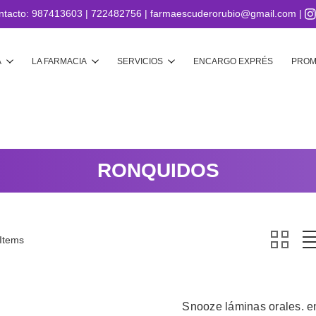
ntacto:
987413603
|
722482756
|
farmaescuderorubio@gmail.com
|
Buscar
A
LA FARMACIA
SERVICIOS
ENCARGO EXPRÉS
PROM
RONQUIDOS
 Items
Snooze láminas orales. e