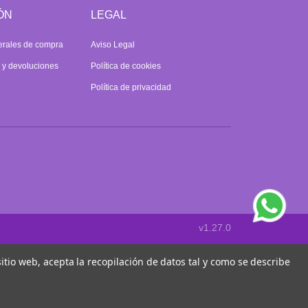
ÓN
LEGAL
erales de compra
Aviso Legal
s y devoluciones
Política de cookies
Política de privacidad
v1.27.0
 sitio web, acepta la recopilación de datos tal y como se describe