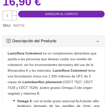
16,90 €
AUMENTAR
CANTIDAD:
DISMINUIR
CANTIDAD:
SKU:
203770
Descripción del Producto
Lactoflora Colesterol
es un complemento alimenticio que
ayuda a las personas que desean cuidar sus niveles de
colesterol, sin los inconvenientes derivados del uso de la
Monacolina K y los esteroles.
Lactoflora Colesterol
tiene
una formulación única con 1.200 millones de UFC de 3
cepas de
Lactobacillus plantarum
(CECT 7527, CECT
7528 y CECT 7529), ácidos grasos Omega-3 (de origen
vegetal) y vitamina B.
Omega 3:
con el ácido graso esencial ALA (ácido alfa-
linolénico derivado de las semillas de chía), que