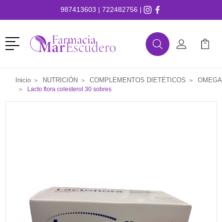
987413603
|
722482756
|
Menú
Buscar
Mi Cuenta
Mi Ca
Buscar
Inicio
NUTRICIÓN
COMPLEMENTOS DIETÉTICOS
OMEGA
Lacto flora colesterol 30 sobres