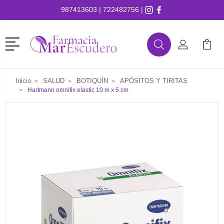
987413603
|
722482756
|
Menú
Buscar
Mi Cuenta
Mi Ca
Buscar
Inicio
SALUD
BOTIQUÍN
APÓSITOS Y TIRITAS
Hartmann omnifix elastic 10 m x 5 cm