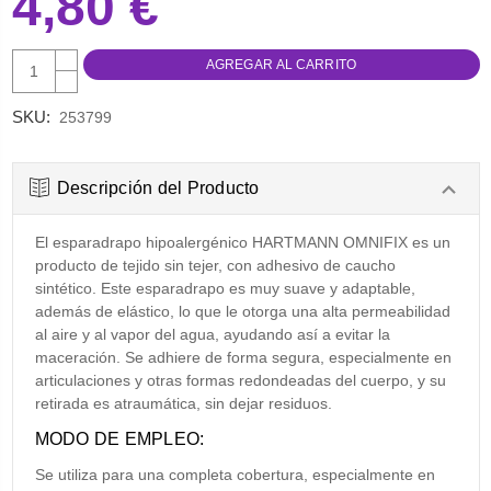
4,80 €
AUMENTAR
CANTIDAD:
DISMINUIR
CANTIDAD:
SKU:
253799
Descripción del Producto
El esparadrapo hipoalergénico HARTMANN OMNIFIX es un
producto de tejido sin tejer, con adhesivo de caucho
sintético. Este esparadrapo es muy suave y adaptable,
además de elástico, lo que le otorga una alta permeabilidad
al aire y al vapor del agua, ayudando así a evitar la
maceración. Se adhiere de forma segura, especialmente en
articulaciones y otras formas redondeadas del cuerpo, y su
retirada es atraumática, sin dejar residuos.
MODO DE EMPLEO:
Se utiliza para una completa cobertura, especialmente en