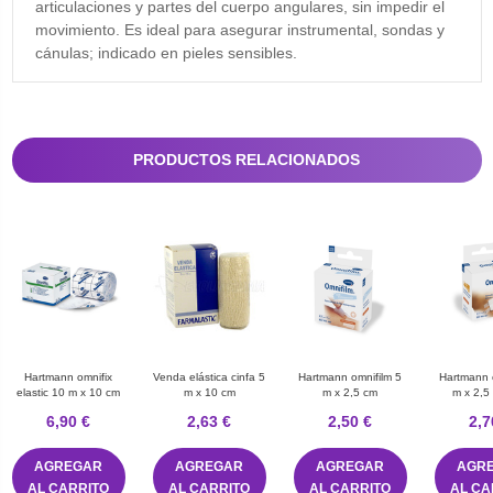
articulaciones y partes del cuerpo angulares, sin impedir el
movimiento. Es ideal para asegurar instrumental, sondas y
cánulas; indicado en pieles sensibles.
PRODUCTOS RELACIONADOS
Hartmann omnifix
Venda elástica cinfa 5
Hartmann omnifilm 5
Hartmann 
elastic 10 m x 10 cm
m x 10 cm
m x 2,5 cm
m x 2,5
dispe
6,90 €
2,63 €
2,50 €
2,7
AGREGAR
AGREGAR
AGREGAR
AGR
AL CARRITO
AL CARRITO
AL CARRITO
AL CA