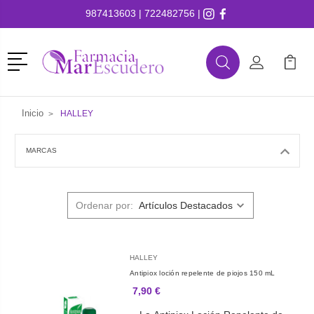
987413603
|
722482756
|
Menú
Buscar
Mi Cuenta
Mi Ca
Buscar
Inicio
HALLEY
MARCAS
Ordenar por:
HALLEY
Antipiox loción repelente de piojos 150 mL
7,90 €