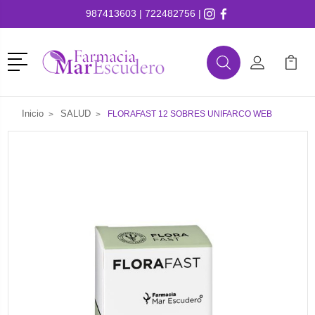
987413603
|
722482756
|
Menú
Buscar
Mi Cuenta
Mi Ca
Buscar
Inicio
SALUD
FLORAFAST 12 SOBRES UNIFARCO WEB