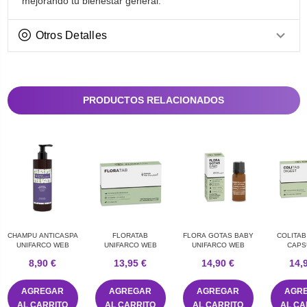
mejorando tu bienestar general.
Otros Detalles
PRODUCTOS RELACIONADOS
CHAMPU ANTICASPA
FLORATAB
FLORA GOTAS BABY
COLITAB
UNIFARCO WEB
UNIFARCO WEB
UNIFARCO WEB
CAPS
UNIFAR
8,90 €
13,95 €
14,90 €
14,
AGREGAR
AGREGAR
AGREGAR
AGR
AL CARRITO
AL CARRITO
AL CARRITO
AL CA