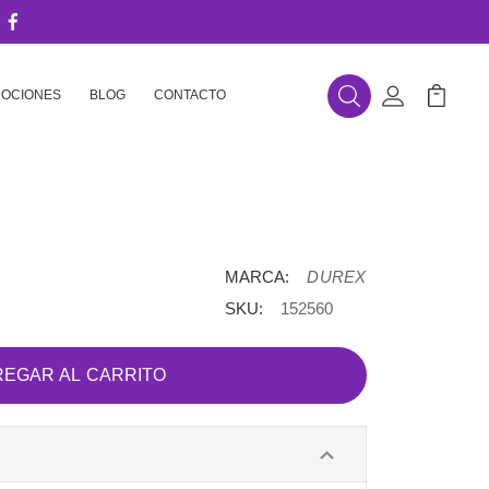
OCIONES
BLOG
CONTACTO
Buscar
Mi Cuenta
Mi Carr
MARCA:
DUREX
SKU:
152560