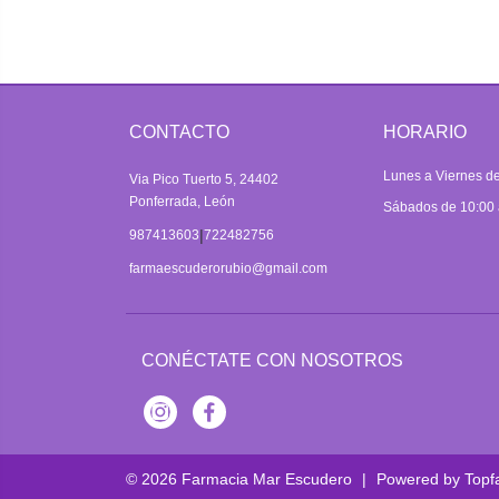
CONTACTO
HORARIO
Lunes a Viernes de
Via Pico Tuerto 5, 24402
Ponferrada, León
Sábados de 10:00 
|
987413603
722482756
farmaescuderorubio@gmail.com
CONÉCTATE CON NOSOTROS
Instagram
Facebook
© 2026
Farmacia Mar Escudero
|
Powered by
Topf