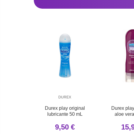
DUREX
Durex play original
Durex pla
lubricante 50 mL
aloe ver
9,50 €
15,