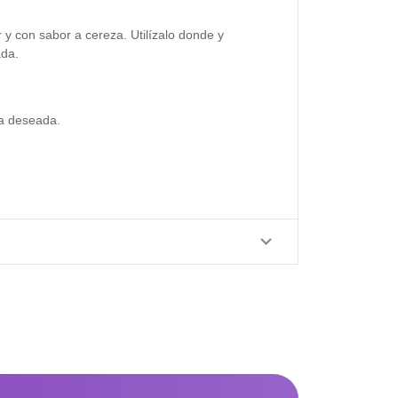
r y con sabor a cereza. Utilízalo donde y
ada.
na deseada.