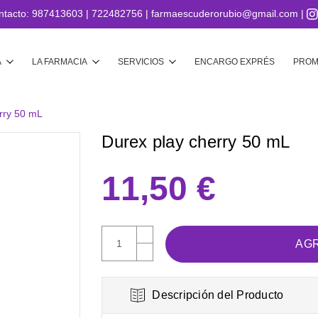
ntacto:
987413603
|
722482756
|
farmaescuderorubio@gmail.com
|
Buscar
A
LA FARMACIA
SERVICIOS
ENCARGO EXPRÉS
PROM
rry 50 mL
Durex play cherry 50 mL
11,50 €
AUMENTAR
CANTIDAD:
DISMINUIR
CANTIDAD:
Descripción del Producto