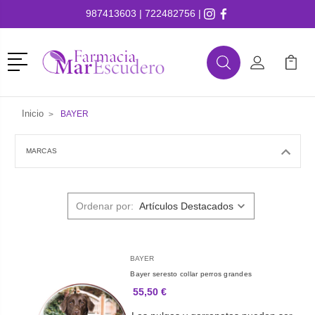
987413603
|
722482756
|
Menú
Buscar
Mi Cuenta
Mi Ca
Buscar
Inicio
BAYER
MARCAS
Ordenar por:
BAYER
Bayer seresto collar perros grandes
55,50 €