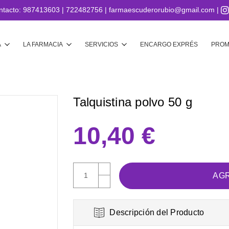
ntacto:
987413603
|
722482756
|
farmaescuderorubio@gmail.com
|
Buscar
A
LA FARMACIA
SERVICIOS
ENCARGO EXPRÉS
PROM
Talquistina polvo 50 g
10,40 €
AUMENTAR
CANTIDAD:
DISMINUIR
CANTIDAD:
Descripción del Producto