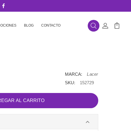
OCIONES
BLOG
CONTACTO
Buscar
Mi Cuenta
Mi Carr
MARCA:
Lacer
SKU:
152729