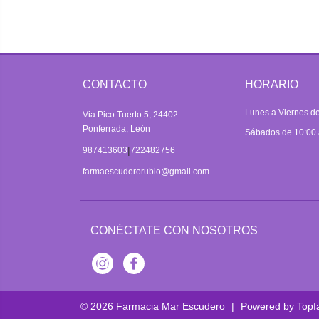
CONTACTO
HORARIO
Lunes a Viernes de
Via Pico Tuerto 5, 24402
Ponferrada, León
Sábados de 10:00 
|
987413603
722482756
farmaescuderorubio@gmail.com
CONÉCTATE CON NOSOTROS
Instagram
Facebook
© 2026
Farmacia Mar Escudero
|
Powered by
Topf