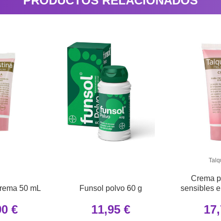
PRODUCTOS RELACIONADOS
Talq
Crema p
 crema 50 mL
Funsol polvo 60 g
sensibles e
g tal
90 €
11,95 €
17,