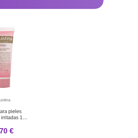
uistina
ara pieles
 irritadas 100
quistina
70 €