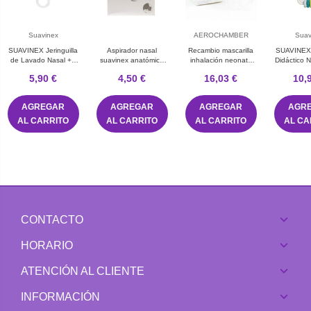
Suavinex
AEROCHAMBER
Suav
SUAVINEX Jeringuilla
Aspirador nasal
Recambio mascarilla
SUAVINEX
de Lavado Nasal +6
suavinex anatómico
inhalación neonato
Didáctico 
meses
recambio 10 U
optichamber /
3 +6 
5,90 €
4,50 €
16,03 €
10,
prochamber 0 a 18
meses
AGREGAR
AGREGAR
AGREGAR
AGR
AL CARRITO
AL CARRITO
AL CARRITO
AL CA
CONTACTO
HORARIO
ATENCIÓN AL CLIENTE
INFORMACIÓN