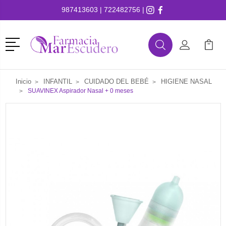
987413603
|
722482756
|
Menú
Buscar
Mi Cuenta
Mi Ca
Buscar
Inicio
INFANTIL
CUIDADO DEL BEBÉ
HIGIENE NASAL
SUAVINEX Aspirador Nasal + 0 meses