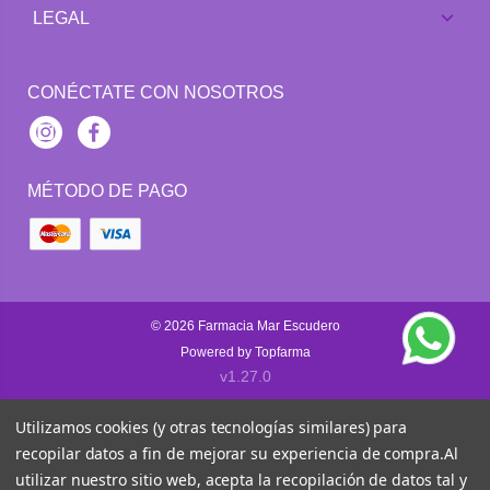
LEGAL
CONÉCTATE CON NOSOTROS
Instagram
Facebook
MÉTODO DE PAGO
© 2026
Farmacia Mar Escudero
Powered by
Topfarma
v1.27.0
Utilizamos cookies (y otras tecnologías similares) para
recopilar datos a fin de mejorar su experiencia de compra.
Al
utilizar nuestro sitio web, acepta la recopilación de datos tal y