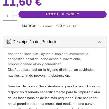
11,60 €
AUMENTAR
CANTIDAD:
DISMINUIR
CANTIDAD:
MARCA:
SKU:
Suavinex
216145
Descripción del Producto
Aspirador Nasal 0m+ ayuda a limpiar suavemente la
congestión nasal del bebé desde el nacimiento,
proporcionando alivio y comodidad.
Diseñado para facilitar la higiene diaria de las cavidades
nasales, a fin de prevenir la obstrucción.
Suavinex Aspirador Nasal Anatómico para Bebés +0m es un
dispositivo diseñado específicamente para la limpieza diaria
de las fosas nasales de los más pequeños. Este aspirador
nasal permite extraer la mucosidad mediante una suave