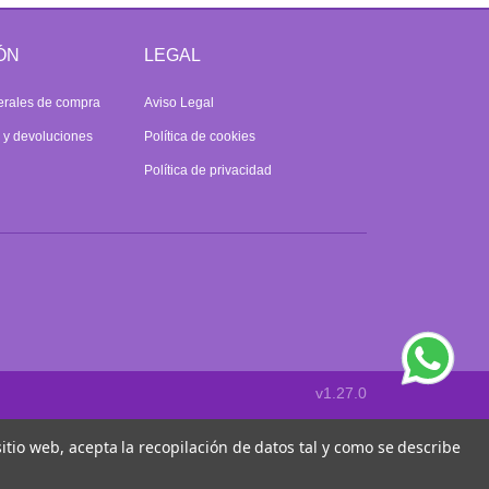
ÓN
LEGAL
erales de compra
Aviso Legal
s y devoluciones
Política de cookies
Política de privacidad
v1.27.0
 sitio web, acepta la recopilación de datos tal y como se describe