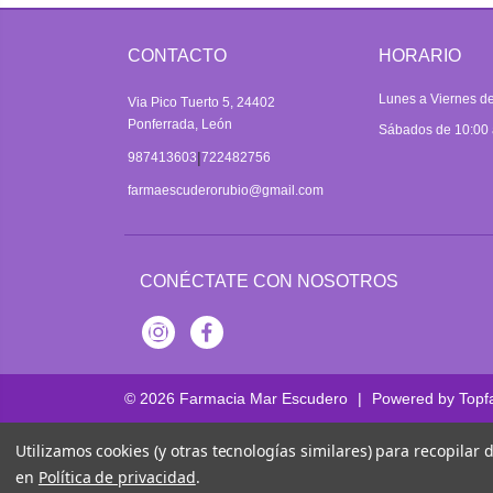
CONTACTO
HORARIO
Lunes a Viernes de
Via Pico Tuerto 5, 24402
Ponferrada, León
Sábados de 10:00 
|
987413603
722482756
farmaescuderorubio@gmail.com
CONÉCTATE CON NOSOTROS
Instagram
Facebook
© 2026
Farmacia Mar Escudero
|
Powered by
Topf
Utilizamos cookies (y otras tecnologías similares) para recopilar
en
Política de privacidad
.