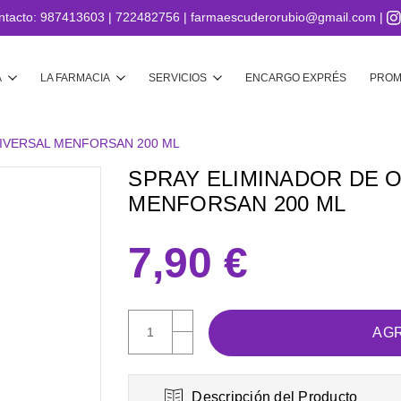
ntacto:
987413603
|
722482756
|
farmaescuderorubio@gmail.com
|
Buscar
A
LA FARMACIA
SERVICIOS
ENCARGO EXPRÉS
PROM
IVERSAL MENFORSAN 200 ML
SPRAY ELIMINADOR DE 
MENFORSAN 200 ML
7,90 €
AUMENTAR
CANTIDAD:
DISMINUIR
CANTIDAD:
Descripción del Producto