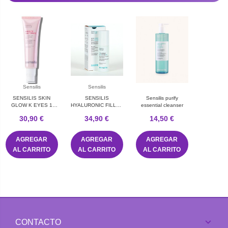
Sensilis
Sensilis
SENSILIS SKIN
SENSILIS
Sensilis purify
GLOW K EYES 1
HYALURONIC FILLER
essential cleanser
TUBO 15 ML
SERUM 1 FRASCO
30,90 €
34,90 €
14,50 €
30 ml
AGREGAR
AGREGAR
AGREGAR
AL CARRITO
AL CARRITO
AL CARRITO
CONTACTO