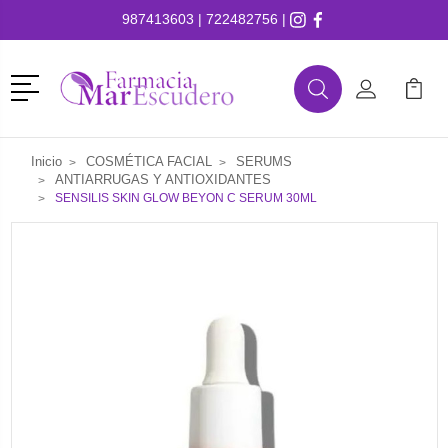
987413603
|
722482756
|
Menú
Buscar
Mi Cuenta
Mi Ca
Buscar
Inicio
COSMÉTICA FACIAL
SERUMS
ANTIARRUGAS Y ANTIOXIDANTES
SENSILIS SKIN GLOW BEYON C SERUM 30ML