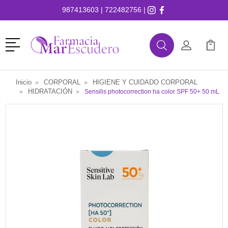
987413603
|
722482756
|
Menú
Buscar
Mi Cuenta
Mi Ca
Buscar
Inicio
CORPORAL
HIGIENE Y CUIDADO CORPORAL
HIDRATACIÓN
Sensilis photocorrection ha color SPF 50+ 50 mL