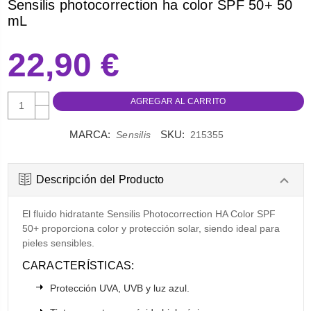
Sensilis photocorrection ha color SPF 50+ 50
mL
22,90 €
AUMENTAR
CANTIDAD:
DISMINUIR
CANTIDAD:
MARCA:
SKU:
Sensilis
215355
Descripción del Producto
El fluido hidratante Sensilis Photocorrection HA Color SPF
50+ proporciona color y protección solar, siendo ideal para
pieles sensibles.
CARACTERÍSTICAS:
Protección UVA, UVB y luz azul.