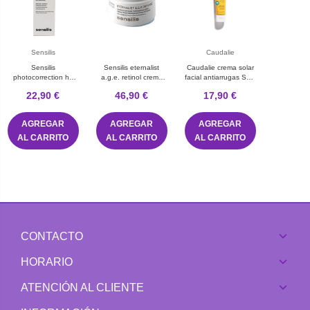
Sensilis
Caudalie
Sensilis
Sensilis eternalist
Caudalie crema solar
photocorrection ha
a.g.e. retinol crema
facial antiarrugas SPF
SPF 50+ 50 mL
50 mL
50+ 50 mL
22,90 €
46,90 €
17,90 €
AGREGAR
AGREGAR
AGREGAR
AL CARRITO
AL CARRITO
AL CARRITO
CONTACTO
HORARIO
ATENCIÓN AL CLIENTE