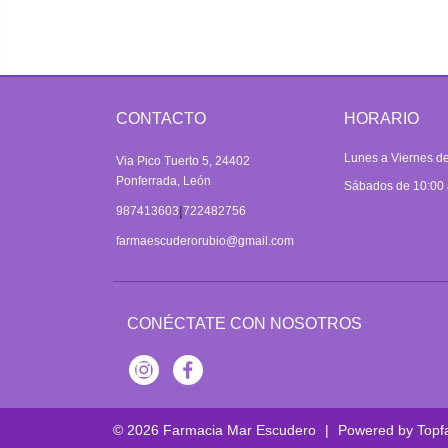
CONTACTO
HORARIO
Lunes a Viernes de
Via Pico Tuerto 5, 24402
Ponferrada, León
Sábados de 10:00 
|
987413603
722482756
farmaescuderorubio@gmail.com
CONÉCTATE CON NOSOTROS
Instagram
Facebook
© 2026
Farmacia Mar Escudero
|
Powered by
Topf