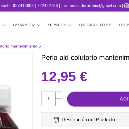
ntacto:
987413603
|
722482756
|
farmaescuderorubio@gmail.com
|
Buscar
A
LA FARMACIA
SERVICIOS
ENCARGO EXPRÉS
PROM
lutorio mantenimiento 5
Perio aid colutorio mantenim
12,95 €
AUMENTAR
CANTIDAD:
DISMINUIR
CANTIDAD:
Descripción del Producto