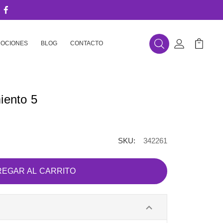
OCIONES
BLOG
CONTACTO
Buscar
Mi Cuenta
Mi Carr
iento 5
SKU:
342261