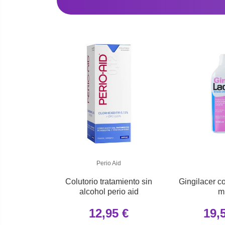
Perio Aid
Colutorio tratamiento sin
Gingilacer c
alcohol perio aid
m
12,95 €
19,