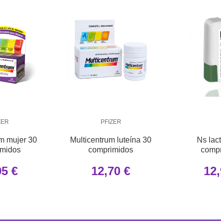
ZER
PFIZER
um mujer 30
Multicentrum luteína 30
Ns lac
imidos
comprimidos
comp
95 €
12,70 €
12,