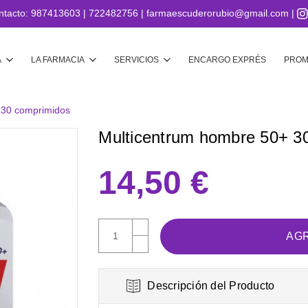
ntacto:
987413603
|
722482756
|
farmaescuderorubio@gmail.com
|
Buscar
A
LA FARMACIA
SERVICIOS
ENCARGO EXPRÉS
PROM
 30 comprimidos
Multicentrum hombre 50+ 3
14,50 €
AUMENTAR
CANTIDAD:
DISMINUIR
CANTIDAD:
Descripción del Producto