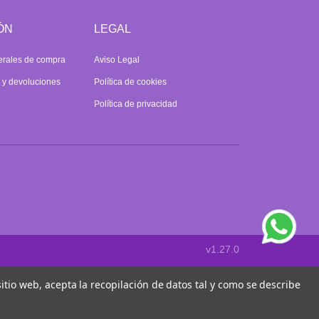
ÓN
LEGAL
erales de compra
Aviso Legal
s y devoluciones
Política de cookies
Política de privacidad
v1.27.0
 sitio web, acepta la recopilación de datos tal y como se describe