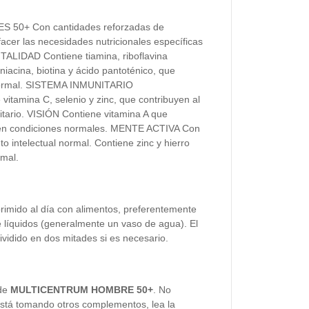
0+ Con cantidades reforzadas de
acer las necesidades nutricionales específicas
ITALIDAD Contiene tiamina, riboflavina
niacina, biotina y ácido pantoténico, que
 normal. SISTEMA INMUNITARIO
 vitamina C, selenio y zinc, que contribuyen al
tario. VISIÓN Contiene vitamina A que
n en condiciones normales. MENTE ACTIVA Con
o intelectual normal. Contiene zinc y hierro
rmal.
rimido al día con alimentos, preferentemente
 líquidos (generalmente un vaso de agua). El
vidido en dos mitades si es necesario.
 de
MULTICENTRUM HOMBRE 50+
. No
está tomando otros complementos, lea la