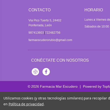
CONTACTO
HORARIO
Lunes a Viernes de
Via Pico Tuerto 5, 24402
Ponferrada, León
Sábados de 10:00 
|
987413603
722482756
farmaescuderorubio@gmail.com
CONÉCTATE CON NOSOTROS
Instagram
Facebook
© 2026
Farmacia Mar Escudero
|
Powered by
Topf
Utilizamos cookies (y otras tecnologías similares) para recopilar
en
Política de privacidad
.