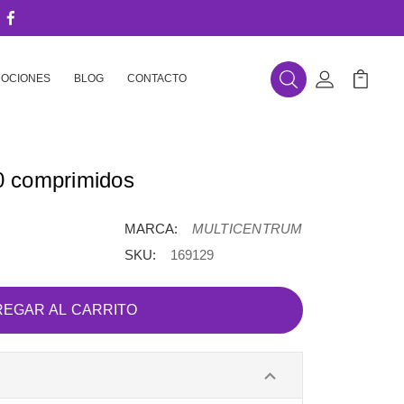
OCIONES
BLOG
CONTACTO
Buscar
Mi Cuenta
Mi Carr
0 comprimidos
MARCA:
MULTICENTRUM
SKU:
169129