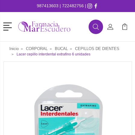
987413603
|
722482756
|
Menú
Buscar
Mi Cuenta
Mi Ca
Buscar
Inicio
CORPORAL
BUCAL
CEPILLOS DE DIENTES
Lacer cepillo interdental extrafino 6 unidades