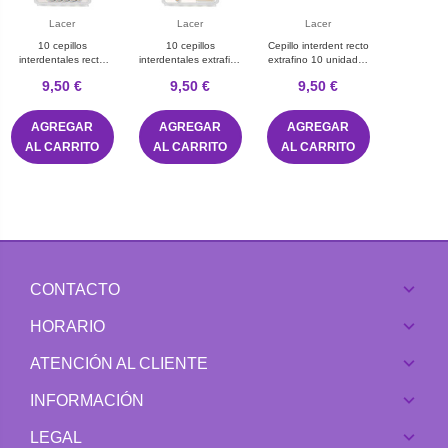
Lacer
Lacer
Lacer
10 cepillos
10 cepillos
Cepillo interdent recto
interdentales recto
interdentales extrafino
extrafino 10 unidades
extrafino suave lacer
suave angular lacer
lacer
9,50 €
9,50 €
9,50 €
AGREGAR
AGREGAR
AGREGAR
AL CARRITO
AL CARRITO
AL CARRITO
CONTACTO
HORARIO
ATENCIÓN AL CLIENTE
INFORMACIÓN
LEGAL