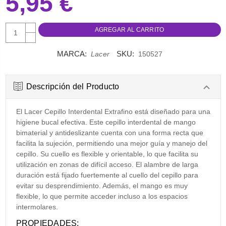
5,95 €
AUMENTAR
CANTIDAD:
DISMINUIR
CANTIDAD:
MARCA:
SKU:
Lacer
150527
Descripción del Producto
El Lacer Cepillo Interdental Extrafino está diseñado para una
higiene bucal efectiva. Este cepillo interdental de mango
bimaterial y antideslizante cuenta con una forma recta que
facilita la sujeción, permitiendo una mejor guía y manejo del
cepillo. Su cuello es flexible y orientable, lo que facilita su
utilización en zonas de difícil acceso. El alambre de larga
duración está fijado fuertemente al cuello del cepillo para
evitar su desprendimiento. Además, el mango es muy
flexible, lo que permite acceder incluso a los espacios
intermolares.
PROPIEDADES: