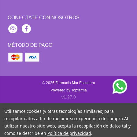
CONÉCTATE CON NOSOTROS
Instagram
Facebook
MÉTODO DE PAGO
© 2026
Farmacia Mar Escudero
Powered by
Topfarma
v1.27.0
Utilizamos cookies (y otras tecnologías similares) para
recopilar datos a fin de mejorar su experiencia de compra.
Al
utilizar nuestro sitio web, acepta la recopilación de datos tal y
como se describe en
Política de privacidad
.