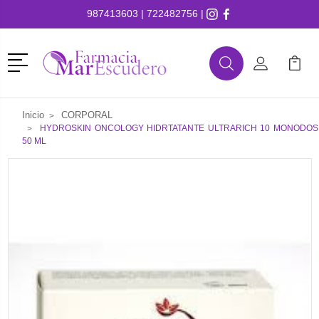
987413603
|
722482756
|
Menú
Buscar
Mi Cuenta
Mi Ca
Buscar
Inicio
CORPORAL
HYDROSKIN ONCOLOGY HIDRTATANTE ULTRARICH 10 MONODOS
50 ML