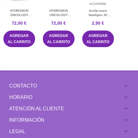
ACOFARMA
HYDROSKIN
HYDROSKIN
Acofar suero
ONCOLOGY
ONCOLOGY
fisiológico 30
HIDRATANTE
RADIOSKIN CREMA
monodosis
72,00 €
72,00 €
2,90 €
ULTRARICA 500 ML
REGENERANTE 100
ML
AGREGAR
AGREGAR
AGREGAR
AL CARRITO
AL CARRITO
AL CARRITO
CONTACTO
HORARIO
ATENCIÓN AL CLIENTE
INFORMACIÓN
LEGAL