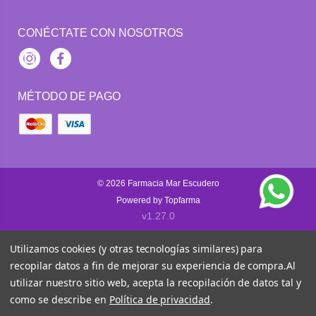
CONÉCTATE CON NOSOTROS
Instagram
Facebook
MÉTODO DE PAGO
© 2026
Farmacia Mar Escudero
Powered by
Topfarma
v1.27.0
Utilizamos cookies (y otras tecnologías similares) para
recopilar datos a fin de mejorar su experiencia de compra.
Al
utilizar nuestro sitio web, acepta la recopilación de datos tal y
como se describe en
Política de privacidad
.