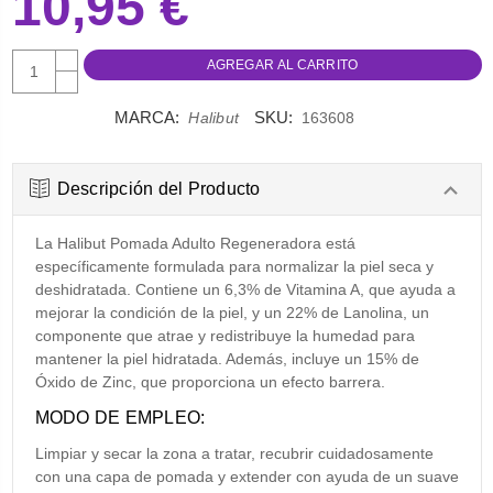
10,95 €
AUMENTAR
CANTIDAD:
DISMINUIR
CANTIDAD:
MARCA:
SKU:
Halibut
163608
Descripción del Producto
La Halibut Pomada Adulto Regeneradora está
específicamente formulada para normalizar la piel seca y
deshidratada. Contiene un 6,3% de Vitamina A, que ayuda a
mejorar la condición de la piel, y un 22% de Lanolina, un
componente que atrae y redistribuye la humedad para
mantener la piel hidratada. Además, incluye un 15% de
Óxido de Zinc, que proporciona un efecto barrera.
MODO DE EMPLEO:
Limpiar y secar la zona a tratar, recubrir cuidadosamente
con una capa de pomada y extender con ayuda de un suave