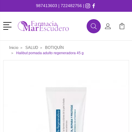
987413603
|
722482756
|
Menú
Buscar
Mi Cuenta
Mi Ca
Buscar
Inicio
SALUD
BOTIQUÍN
Halibut pomada adulto regeneradora 45 g