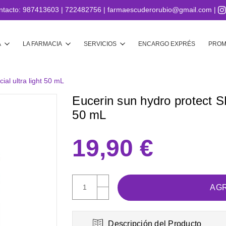
ntacto:
987413603
|
722482756
|
farmaescuderorubio@gmail.com
|
Buscar
A
LA FARMACIA
SERVICIOS
ENCARGO EXPRÉS
PROM
ial ultra light 50 mL
Eucerin sun hydro protect SPF
50 mL
19,90 €
AUMENTAR
CANTIDAD:
DISMINUIR
CANTIDAD:
Descripción del Producto