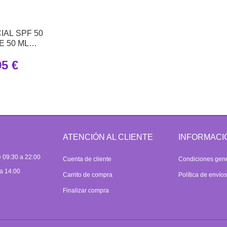
IAL SPF 50
 ML
CO WEB
95 €
ATENCIÓN AL CLIENTE
INFORMACI
 09:30 a 22:00
Cuenta de cliente
Condiciones gen
a 14:00
Carrito de compra
Política de envío
Finalizar compra