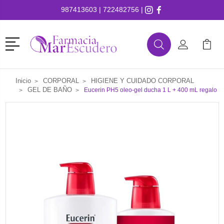
987413603
|
722482756
|
Menú
Buscar
Mi Cuenta
Mi Ca
Buscar
Inicio
CORPORAL
HIGIENE Y CUIDADO CORPORAL
GEL DE BAÑO
Eucerin PH5 oleo-gel ducha 1 L + 400 mL regalo