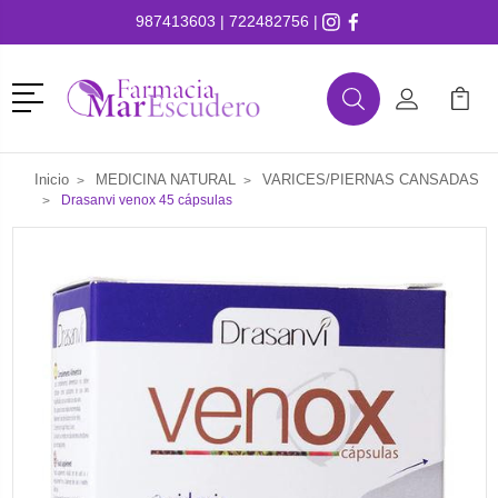
987413603
|
722482756
|
Menú
Buscar
Mi Cuenta
Mi Ca
Buscar
Inicio
MEDICINA NATURAL
VARICES/PIERNAS CANSADAS
Drasanvi venox 45 cápsulas