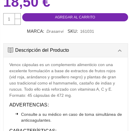
18,50 €
AUMENTAR
CANTIDAD:
DISMINUIR
CANTIDAD:
MARCA:
SKU:
Drasanvi
161031
Descripción del Producto
Venox cápsulas es un complemento alimenticio con una
excelente formulación a base de extractos de frutos rojos
(vid roja, arándanos y grosellero negro) y plantas de gran
uso tradicional como el hammamelis, castaño de indias y
ruscus. Todo ello está reforzado con vitaminas A, C y E.
Formato: 45 cápsulas de 472 mg.
ADVERTENCIAS:
Consulte a su médico en caso de toma simultánea de
anticoagulantes.
CARACTERÍSTICAS: