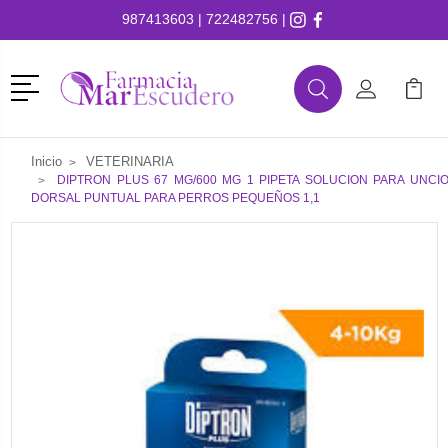
987413603
|
722482756
|
Menú
Buscar
Mi Cuenta
Mi Ca
Buscar
Inicio
VETERINARIA
DIPTRON PLUS 67 MG/600 MG 1 PIPETA SOLUCION PARA UNCI
DORSAL PUNTUAL PARA PERROS PEQUEÑOS 1,1