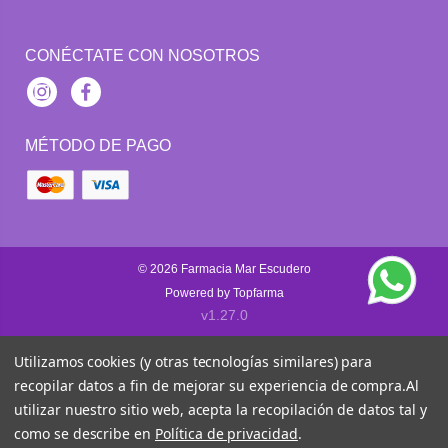
CONÉCTATE CON NOSOTROS
Instagram
Facebook
MÉTODO DE PAGO
© 2026
Farmacia Mar Escudero
Powered by
Topfarma
v1.27.0
Utilizamos cookies (y otras tecnologías similares) para
recopilar datos a fin de mejorar su experiencia de compra.
Al
utilizar nuestro sitio web, acepta la recopilación de datos tal y
como se describe en
Política de privacidad
.