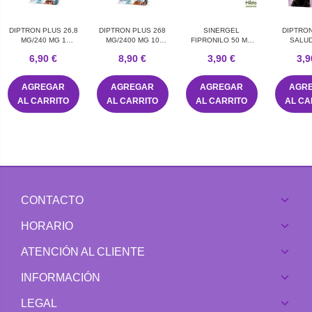
DIPTRON PLUS 26,8
DIPTRON PLUS 268
SINERGEL
DIPTRO
MG/240 MG 1
MG/2400 MG 10
FIPRONILO 50 MG
SALU
PIPETA SOLUCION
PIPETAS SOLUCION
SOLUCION SPOT-ON
MOBILIT
6,90 €
8,90 €
3,90 €
3,9
PARA UNCION
PARA UNCION
PARA GATOS 1
15
DORSAL PUNTUAL
DORSAL PUNTUAL
PIPETA
PARA PERROS MUY
PARA PERROS
AGREGAR
AGREGAR
AGREGAR
AGR
PEQUEÑO
GRANDES 4
AL CARRITO
AL CARRITO
AL CARRITO
AL CA
CONTACTO
HORARIO
ATENCIÓN AL CLIENTE
INFORMACIÓN
LEGAL