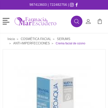
987413603
|
722482756
|
Menú
Buscar
Mi Cuenta
Mi Ca
Buscar
Inicio
COSMÉTICA FACIAL
SERUMS
ANTI-IMPERFECCIONES
Crema facial de ozono