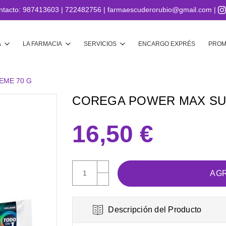
ntacto:
987413603
|
722482756
|
farmaescuderorubio@gmail.com
|
Buscar
A
LA FARMACIA
SERVICIOS
ENCARGO EXPRÉS
PROM
EME 70 G
COREGA POWER MAX SU
16,50 €
AUMENTAR
CANTIDAD:
DISMINUIR
CANTIDAD:
Descripción del Producto