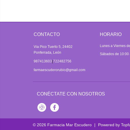
CONTACTO
HORARIO
Lunes a Viernes de
Via Pico Tuerto 5, 24402
Ponferrada, León
Sábados de 10:00 
|
987413603
722482756
farmaescuderorubio@gmail.com
CONÉCTATE CON NOSOTROS
Instagram
Facebook
© 2026
Farmacia Mar Escudero
|
Powered by
Topf