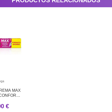
PRODUCTOS RELACIONADOS
ega
REMA MAX
 CONFORT
N SABOR
90 €