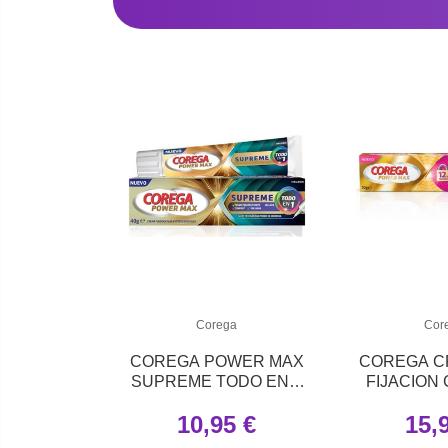
Corega
Cor
COREGA POWER MAX
COREGA C
SUPREME TODO EN 1
FIJACION
40 GR
70 G SI
10,95 €
15,