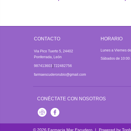
CONTACTO
HORARIO
Lunes a Viernes de
Via Pico Tuerto 5, 24402
Ponferrada, León
Sábados de 10:00 
|
987413603
722482756
farmaescuderorubio@gmail.com
CONÉCTATE CON NOSOTROS
Instagram
Facebook
© 2026
Farmacia Mar Escudero
|
Powered by
Topf