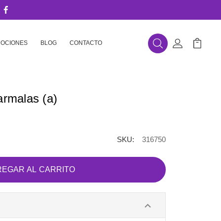
OCIONES
BLOG
CONTACTO
Buscar
Mi Cuenta
Mi Carr
armalas (a)
SKU:
316750