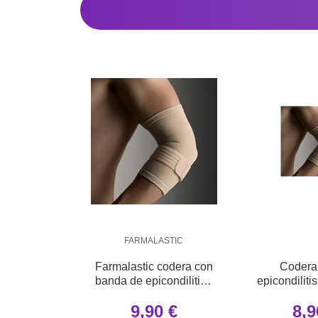
FARMALASTIC
Farmalastic codera con
Codera
banda de epicondilitis -
epicondilitis
talla única
innova conto
9,90 €
8,9
p