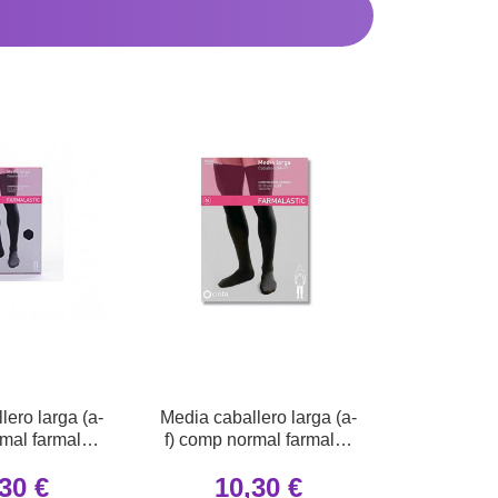
lero larga (a-
Media caballero larga (a-
rmal farmalas
f) comp normal farmalas
de 2 U
t- edge 2 U
30 €
10,30 €