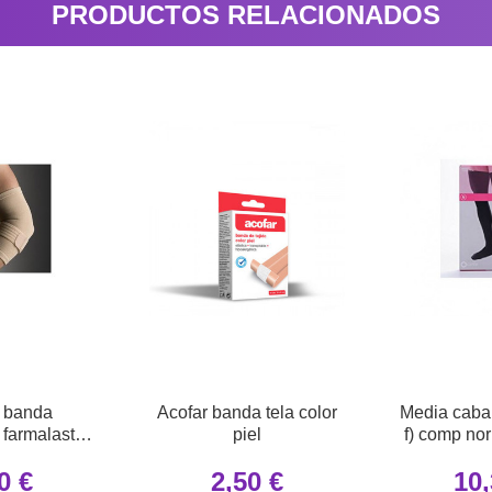
PRODUCTOS RELACIONADOS
 banda
Acofar banda tela color
Media cabal
 farmalastic
piel
f) comp no
rno 13-16 t-
t- g
0 €
2,50 €
10,
eq