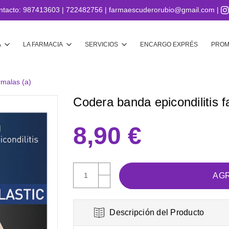
ntacto:
987413603
|
722482756
|
farmaescuderorubio@gmail.com
|
Buscar
A
LA FARMACIA
SERVICIOS
ENCARGO EXPRÉS
PROM
rmalas (a)
Codera banda epicondilitis f
8,90 €
AUMENTAR
CANTIDAD:
DISMINUIR
CANTIDAD:
Descripción del Producto