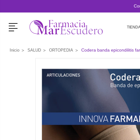
Co
Menú
TIEND
Codera banda epicondilitis fa
Inicio
SALUD
ORTOPEDIA