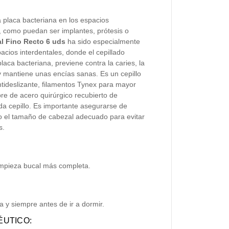
a placa bacteriana en los espacios
so, como puedan ser implantes, prótesis o
al Fino Recto 6 uds
ha sido especialmente
acios interdentales, donde el cepillado
placa bacteriana, previene contra la caries, la
y mantiene unas encías sanas. Es un cepillo
tideslizante, filamentos Tynex para mayor
bre de acero quirúrgico recubierto de
da cepillo. Es importante asegurarse de
 el tamaño de cabezal adecuado para evitar
s.
impieza bucal más completa.
 y siempre antes de ir a dormir.
UTICO: