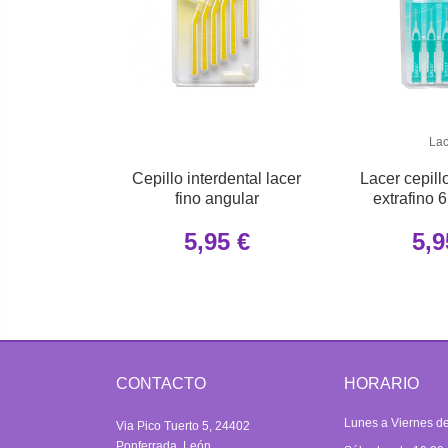
Lac
Cepillo interdental lacer
Lacer cepillo
fino angular
extrafino 
5,95 €
5,9
CONTACTO
HORARIO
Lunes a Viernes de
Via Pico Tuerto 5, 24402
Ponferrada, León