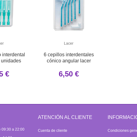
er
Lacer
 interdental
6 cepillos interdentales
6 unidades
cónico angular lacer
5 €
6,50 €
ATENCIÓN AL CLIENTE
INFORMACI
 09:30 a 22:00
Cuenta de cliente
Condiciones gen