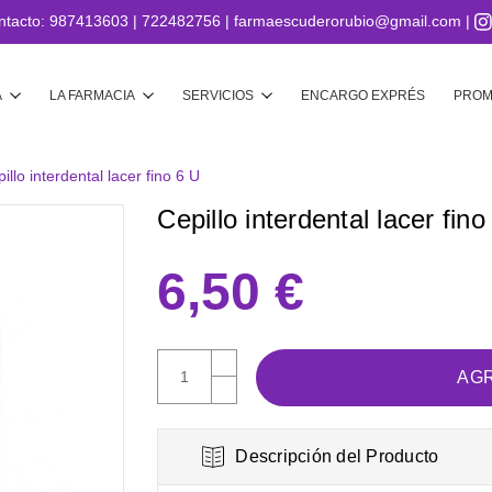
ntacto:
987413603
|
722482756
|
farmaescuderorubio@gmail.com
|
Buscar
A
LA FARMACIA
SERVICIOS
ENCARGO EXPRÉS
PROM
illo interdental lacer fino 6 U
Cepillo interdental lacer fino
6,50 €
AUMENTAR
CANTIDAD:
DISMINUIR
CANTIDAD:
Descripción del Producto