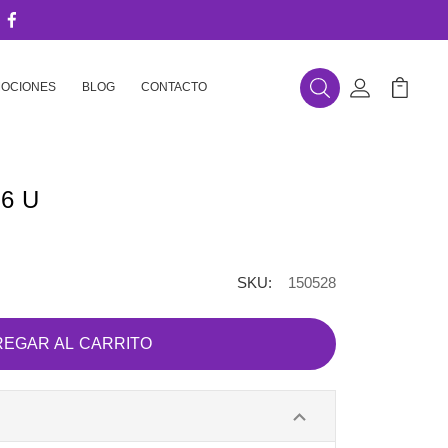
OCIONES
BLOG
CONTACTO
Buscar
Mi Cuenta
Mi Carr
 6 U
SKU:
150528