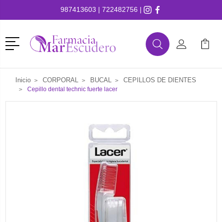
987413603
|
722482756
|
Menú
Buscar
Mi Cuenta
Mi Ca
Buscar
Inicio
CORPORAL
BUCAL
CEPILLOS DE DIENTES
Cepillo dental technic fuerte lacer