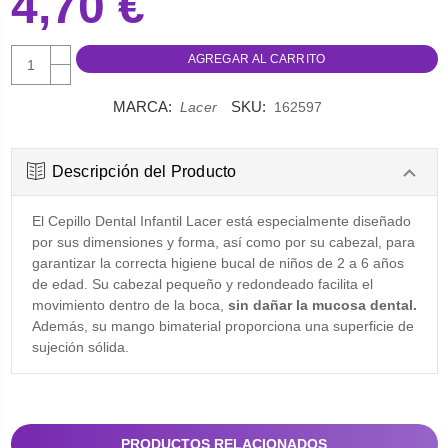
4,70 €
AUMENTAR
CANTIDAD:
DISMINUIR
CANTIDAD:
MARCA:
SKU:
Lacer
162597
Descripción del Producto
El Cepillo Dental Infantil Lacer está especialmente diseñado
por sus dimensiones y forma, así como por su cabezal, para
garantizar la correcta higiene bucal de niños de 2 a 6 años
de edad. Su cabezal pequeño y redondeado facilita el
movimiento dentro de la boca,
sin dañar la mucosa dental.
Además, su mango bimaterial proporciona una superficie de
sujeción sólida.
PRODUCTOS RELACIONADOS