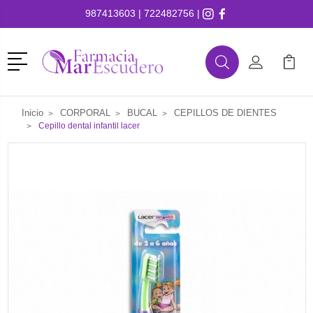
987413603
|
722482756
|
Menú
Buscar
Mi Cuenta
Mi Ca
Buscar
Inicio
CORPORAL
BUCAL
CEPILLOS DE DIENTES
Cepillo dental infantil lacer