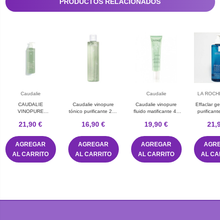
PRODUCTOS RELACIONADOS
Caudalie
Caudalie
LA ROCH
CAUDALIE
Caudalie vinopure
Caudalie vinopure
Effaclar ge
VINOPURE
tónico purificante 200
fluido matificante 40
purificant
GELATINA
mL
mL
posay 
21,90 €
16,90 €
19,90 €
21,
LIMPIADORA
PURIFICANTE 385
ML
AGREGAR
AGREGAR
AGREGAR
AGR
AL CARRITO
AL CARRITO
AL CARRITO
AL CA