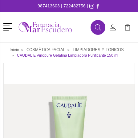
987413603
|
722482756
|
Menú
Buscar
Mi Cuenta
Mi Ca
Buscar
Inicio
COSMÉTICA FACIAL
LIMPIADORES Y TONICOS
CAUDALIE Vinopure Gelatina Limpiadora Purificante 150 ml