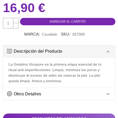
16,90 €
AUMENTAR
CANTIDAD:
DISMINUIR
CANTIDAD:
MARCA:
SKU:
Caudalie
267000
Descripción del Producto
La Gelatina Vinopure es la primera etapa esencial de tu
ritual anti-imperfecciones. Limpia, minimiza los poros y
disminuye el exceso de sebo sin resecar la piel. La piel
queda limpia, fresca y luminosa.
Otros Detalles