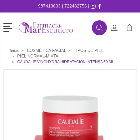
987413603
|
722482756
|
Menú
Buscar
Mi Cuenta
Mi Ca
Buscar
Inicio
COSMÉTICA FACIAL
TIPOS DE PIEL
PIEL NORMAL-MIXTA
CAUDALIE VINOHYDRA HIDRATACION INTENSA 50 ML