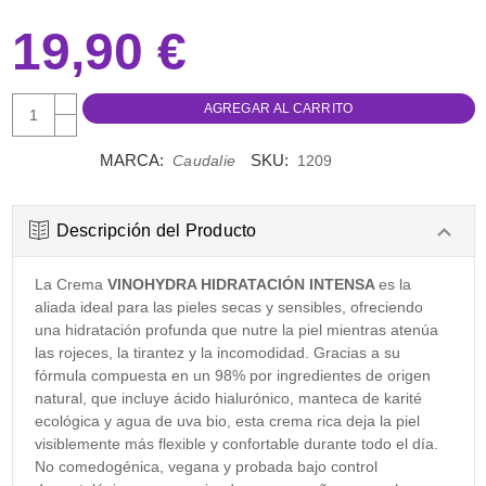
19,90 €
AUMENTAR
CANTIDAD:
DISMINUIR
CANTIDAD:
MARCA:
SKU:
Caudalie
1209
Descripción del Producto
La Crema
VINOHYDRA HIDRATACIÓN INTENSA
es la
aliada ideal para las pieles secas y sensibles, ofreciendo
una hidratación profunda que nutre la piel mientras atenúa
las rojeces, la tirantez y la incomodidad. Gracias a su
fórmula compuesta en un 98% por ingredientes de origen
natural, que incluye ácido hialurónico, manteca de karité
ecológica y agua de uva bio, esta crema rica deja la piel
visiblemente más flexible y confortable durante todo el día.
No comedogénica, vegana y probada bajo control