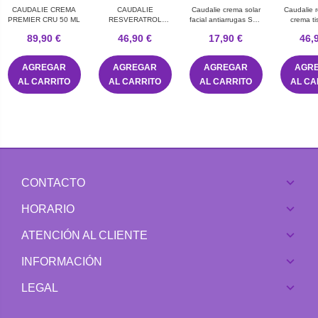
CAUDALIE CREMA
CAUDALIE
Caudalie crema solar
Caudalie r
PREMIER CRU 50 ML
RESVERATROL
facial antiarrugas SPF
crema t
CACHEMIRE CREMA
50+ 50 mL
noche
89,90 €
46,90 €
17,90 €
46,
50 ML
AGREGAR
AGREGAR
AGREGAR
AGR
AL CARRITO
AL CARRITO
AL CARRITO
AL CA
CONTACTO
HORARIO
ATENCIÓN AL CLIENTE
INFORMACIÓN
LEGAL