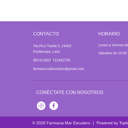
CONTACTO
HORARIO
Lunes a Viernes de
Via Pico Tuerto 5, 24402
Ponferrada, León
Sábados de 10:00 
|
987413603
722482756
farmaescuderorubio@gmail.com
CONÉCTATE CON NOSOTROS
Instagram
Facebook
© 2026
Farmacia Mar Escudero
|
Powered by
Topf