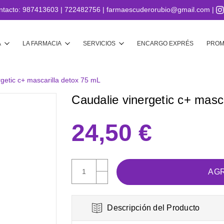
ntacto:
987413603
|
722482756
|
farmaescuderorubio@gmail.com
|
Buscar
A
LA FARMACIA
SERVICIOS
ENCARGO EXPRÉS
PROM
rgetic c+ mascarilla detox 75 mL
Caudalie vinergetic c+ masc
24,50 €
AUMENTAR
CANTIDAD:
DISMINUIR
CANTIDAD:
Descripción del Producto