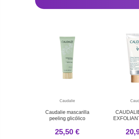
Caudalie
Caud
Caudalie mascarilla
CAUDALI
peeling glicólico
EXFOLIAN
75
25,50 €
20,