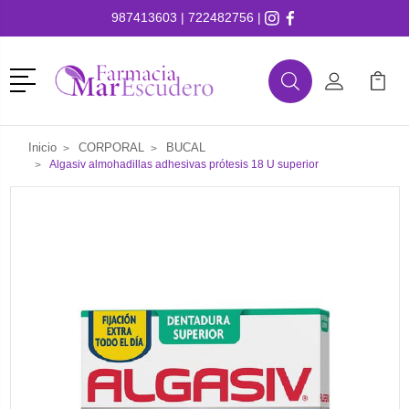
987413603
|
722482756
|
Menú
Buscar
Mi Cuenta
Mi Ca
Buscar
Inicio
CORPORAL
BUCAL
Algasiv almohadillas adhesivas prótesis 18 U superior