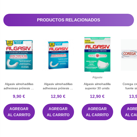
PRODUCTOS RELACIONADOS
Algasiv
Algasiv almohadillas
Algasiv almohadillas
Algasiv almohadilla
Corega cr
adhesivas prótesis 18
adhesivas prótesis 30
superior 30 unids
fuerte s
U inferior
U inferior
adhesivo
9,90 €
12,90 €
12,90 €
13,
denta
AGREGAR
AGREGAR
AGREGAR
AGR
AL CARRITO
AL CARRITO
AL CARRITO
AL CA