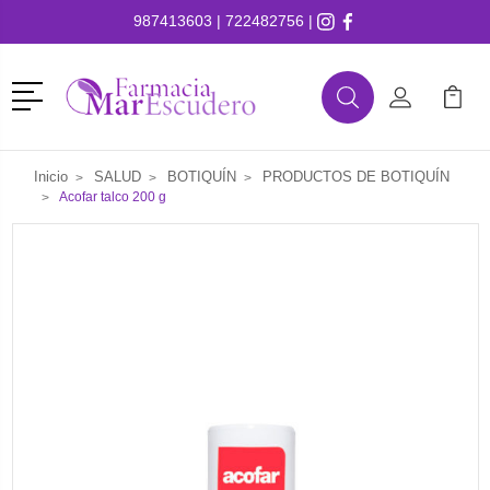
987413603
|
722482756
|
Menú
Buscar
Mi Cuenta
Mi Ca
Buscar
Inicio
SALUD
BOTIQUÍN
PRODUCTOS DE BOTIQUÍN
Acofar talco 200 g